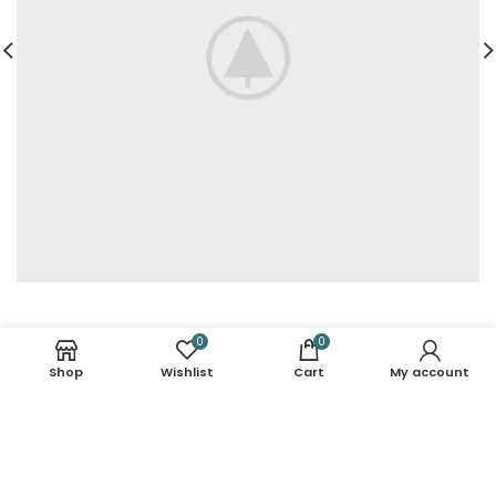
0
0
Shop
Wishlist
Cart
My account
Low Cost Shipping.
No one rejects, dislikes.
24/7 Support.